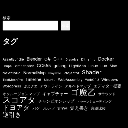
検索
検索
タグ
c#
Docker
Blender
C++
AssetBundle
Dissolve
Dithering
GC555
golang
HightMap
Linux
Lua
emscripten
Mac
Drupal
Shader
NormalMap
Nextcloud
Projector
Playable
Timeline
Windows
WebAssembly
TextMeshPro
Ubuntu
WebGPU
エディター拡張
アウトライン
アルベドマップ
Wordpress
ぷよクエ
ゴ魔乙
キャプチャー
オクルージョンマップ
サラウンド
スコアタ
チャンピオンシップ
トゥーンシェーディング
ドヨアタ
覚え書き
言語比較
バグ
文字列
プレハブ
逆引き