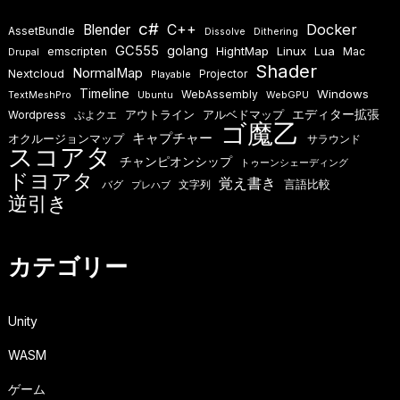
c#
Docker
Blender
C++
AssetBundle
Dissolve
Dithering
GC555
golang
HightMap
Linux
Lua
emscripten
Mac
Drupal
Shader
NormalMap
Nextcloud
Projector
Playable
Timeline
Windows
WebAssembly
TextMeshPro
Ubuntu
WebGPU
エディター拡張
アウトライン
アルベドマップ
Wordpress
ぷよクエ
ゴ魔乙
キャプチャー
オクルージョンマップ
サラウンド
スコアタ
チャンピオンシップ
トゥーンシェーディング
ドヨアタ
覚え書き
言語比較
バグ
文字列
プレハブ
逆引き
カテゴリー
Unity
WASM
ゲーム