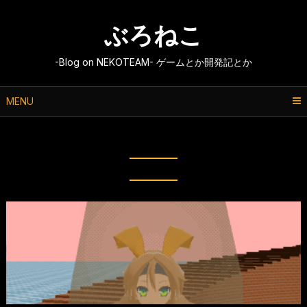
Skip
to
ぶろねこ
content
-Blog on NEKOTEAM- ゲームとか開発記とか
MENU
タグ:
Dithering