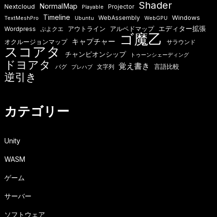
Shader
NormalMap
Nextcloud
Projector
Playable
Timeline
Windows
WebAssembly
TextMeshPro
Ubuntu
WebGPU
エディター拡張
アウトライン
アルベドマップ
Wordpress
ぷよクエ
ゴ魔乙
キャプチャー
オクルージョンマップ
サラウンド
スコアタ
チャンピオンシップ
トゥーンシェーディング
ドヨアタ
覚え書き
言語比較
バグ
文字列
プレハブ
逆引き
カテゴリー
Unity
WASM
ゲーム
サーバー
ソフトウェア