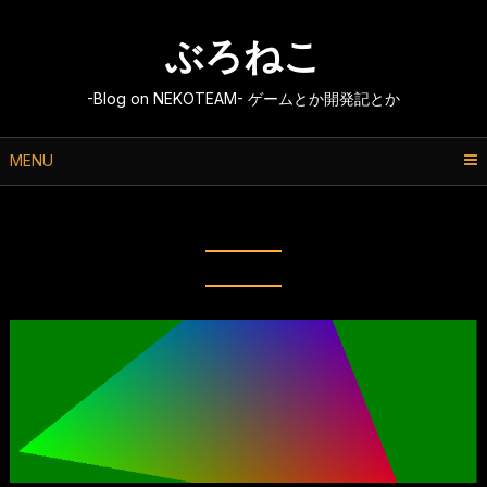
Skip
to
ぶろねこ
content
-Blog on NEKOTEAM- ゲームとか開発記とか
MENU
タグ:
emscripten