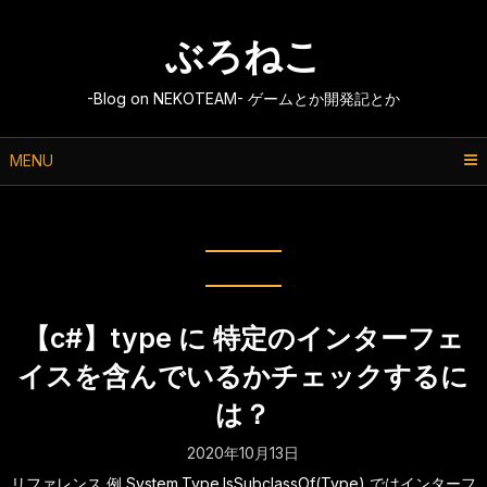
Skip
to
ぶろねこ
content
-Blog on NEKOTEAM- ゲームとか開発記とか
MENU
タグ:
c#
【c#】type に 特定のインターフェ
イスを含んでいるかチェックするに
は？
2020年10月13日
リファレンス 例 System.Type.IsSubclassOf(Type) ではインターフ