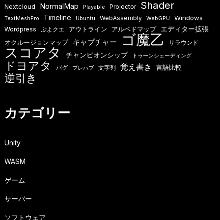
Shader
NormalMap
Nextcloud
Projector
Playable
Timeline
Windows
WebAssembly
TextMeshPro
Ubuntu
WebGPU
エディター拡張
アウトライン
アルベドマップ
Wordpress
ぷよクエ
ゴ魔乙
キャプチャー
オクルージョンマップ
サラウンド
スコアタ
チャンピオンシップ
トゥーンシェーディング
ドヨアタ
覚え書き
言語比較
バグ
文字列
プレハブ
逆引き
カテゴリー
Unity
WASM
ゲーム
サーバー
ソフトウェア