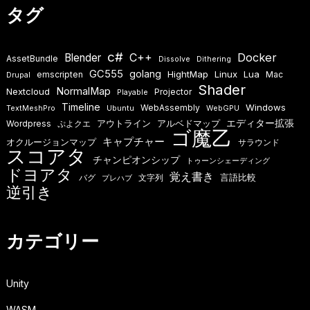
タグ
c#
Docker
Blender
C++
AssetBundle
Dissolve
Dithering
GC555
golang
HightMap
Linux
Lua
emscripten
Mac
Drupal
Shader
NormalMap
Nextcloud
Projector
Playable
Timeline
Windows
WebAssembly
TextMeshPro
Ubuntu
WebGPU
エディター拡張
アウトライン
アルベドマップ
Wordpress
ぷよクエ
ゴ魔乙
キャプチャー
オクルージョンマップ
サラウンド
スコアタ
チャンピオンシップ
トゥーンシェーディング
ドヨアタ
覚え書き
言語比較
バグ
文字列
プレハブ
逆引き
カテゴリー
Unity
WASM