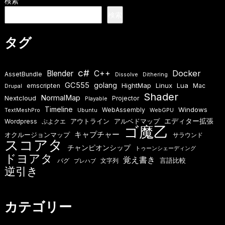
検索
検索
タグ
c#
Docker
Blender
C++
AssetBundle
Dissolve
Dithering
GC555
golang
HightMap
Linux
Lua
emscripten
Mac
Drupal
Shader
NormalMap
Nextcloud
Projector
Playable
Timeline
Windows
WebAssembly
TextMeshPro
Ubuntu
WebGPU
エディター拡張
アウトライン
アルベドマップ
Wordpress
ぷよクエ
ゴ魔乙
キャプチャー
オクルージョンマップ
サラウンド
スコアタ
チャンピオンシップ
トゥーンシェーディング
ドヨアタ
覚え書き
言語比較
バグ
文字列
プレハブ
逆引き
カテゴリー