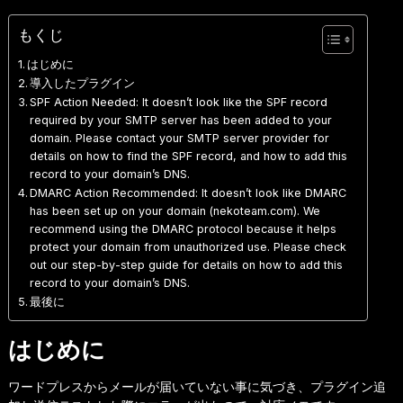
もくじ
はじめに
導入したプラグイン
SPF Action Needed: It doesn’t look like the SPF record
required by your SMTP server has been added to your
domain. Please contact your SMTP server provider for
details on how to find the SPF record, and how to add this
record to your domain’s DNS.
DMARC Action Recommended: It doesn’t look like DMARC
has been set up on your domain (nekoteam.com). We
recommend using the DMARC protocol because it helps
protect your domain from unauthorized use. Please check
out our step-by-step guide for details on how to add this
record to your domain’s DNS.
最後に
はじめに
ワードプレスからメールが届いていない事に気づき、プラグイン追