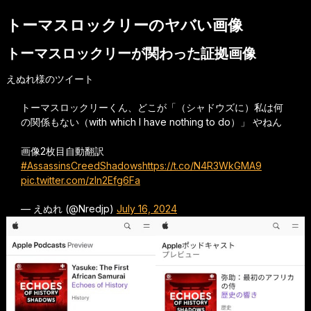
トーマスロックリーのヤバい画像
トーマスロックリーが関わった証拠画像
えぬれ様のツイート
トーマスロックリーくん、どこが「（シャドウズに）私は何
の関係もない（with which I have nothing to do）」 やねん
画像2枚目自動翻訳
#AssassinsCreedShadows
https://t.co/N4R3WkGMA9
pic.twitter.com/zln2Efg6Fa
— えぬれ (@Nredjp)
July 16, 2024