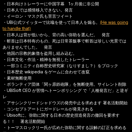
・日本向けトレーラーに中国字幕 1ヶ月後に非公開
・日本人では感情移入できない。発言
・イーロン・マスク氏も苦言ツイート
・UBI公式ツイッターで比喩を使って日本人を煽る。
(He was going
to handle that)
・日本人は背が低いから、背の高い弥助を選んだ。 発言
・斬首は日本特有のもの、死は日常茶飯事で斬首は珍しい光景では
ありませんでした。 発言
・他国の宗教的象徴を盗用し組み込む。
・日本文化・作法・精神を無視したトレーラー
・一部コミニティ自称歴史研究家（なりすまし？）をブロック
・日本歴史 wikipedia をゲームに合わせて改竄
・素材無断使用
・ボランティア団体「関ヶ原鉄砲隊」を無断使用。サイレント削除
・UBISoft CEO が苦情へトーンポリシング で「人種発言だ」と逆ギ
レ
・アサシンクリードシャドウズの発売中止を求めます 署名活動開始
・コンセプトアートにガードレールが発見される
・Ubisoftに、弥助に関する日本の歴史捏造発言の撤回を要求す
る！！ 署名活動開始
・トーマスロックリー氏が広めた弥助に関する誤解の訂正を求める