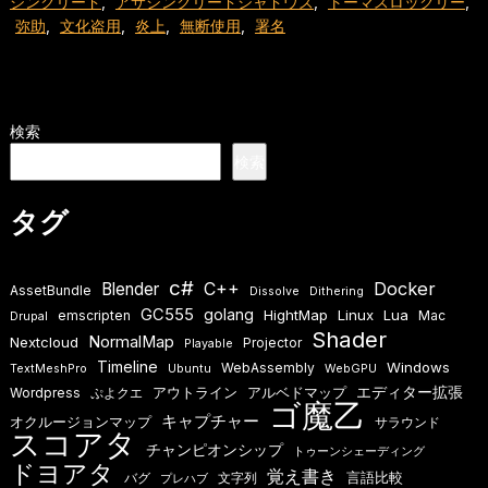
シンクリード
,
アサシンクリードシャドウズ
,
トーマスロックリー
,
弥助
,
文化盗用
,
炎上
,
無断使用
,
署名
検索
検索
タグ
c#
Docker
Blender
C++
AssetBundle
Dissolve
Dithering
GC555
golang
HightMap
Linux
Lua
emscripten
Mac
Drupal
Shader
NormalMap
Nextcloud
Projector
Playable
Timeline
Windows
WebAssembly
TextMeshPro
Ubuntu
WebGPU
エディター拡張
アウトライン
アルベドマップ
Wordpress
ぷよクエ
ゴ魔乙
キャプチャー
オクルージョンマップ
サラウンド
スコアタ
チャンピオンシップ
トゥーンシェーディング
ドヨアタ
覚え書き
言語比較
バグ
文字列
プレハブ