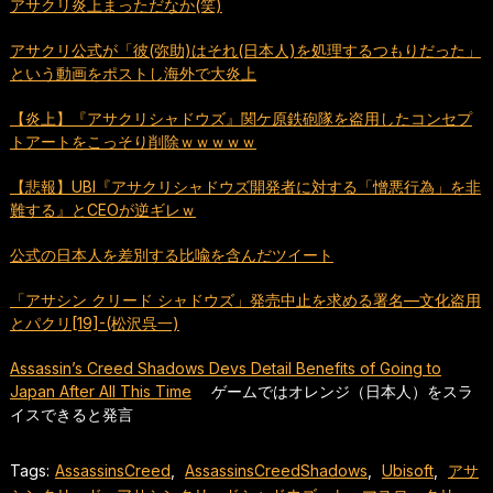
アサクリ炎上まっただなか(笑)
アサクリ公式が「彼(弥助)はそれ(日本人)を処理するつもりだった」
という動画をポストし海外で大炎上
【炎上】『アサクリシャドウズ』関ケ原鉄砲隊を盗用したコンセプ
トアートをこっそり削除ｗｗｗｗｗ
【悲報】UBI『アサクリシャドウズ開発者に対する「憎悪行為」を非
難する』とCEOが逆ギレｗ
公式の日本人を差別する比喩を含んだツイート
「アサシン クリード シャドウズ」発売中止を求める署名—文化盗用
とパクリ[19]-(松沢呉一)
Assassin’s Creed Shadows Devs Detail Benefits of Going to
Japan After All This Time
ゲームではオレンジ（日本人）をスラ
イスできると発言
Tags:
AssassinsCreed
,
AssassinsCreedShadows
,
Ubisoft
,
アサ