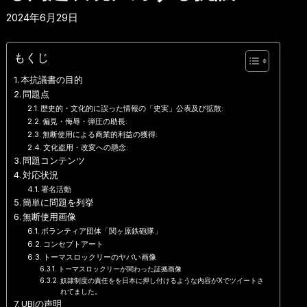
2024年6月29日
もくじ
本抗議書の目的
問題点
歴史的・文化的に誤った情報の「史実」公表及び拡散:
偏見・侮辱・弾圧の助長:
無断使用による商業的利益の獲得:
文化盗用・改変への懸念:
問題コンテンツ
対応状況
署名活動
簡単に問題を列挙
無断使用画像
ボランティア団体「関ヶ原鉄砲隊」
コンセプトアート
トーマスロックリーのヤバい画像
トーマスロックリーが関わった証拠画像
奴隷制度の責任をを日本に押し付けるような内容がXでツイートさ
れてました。
UBIの声明