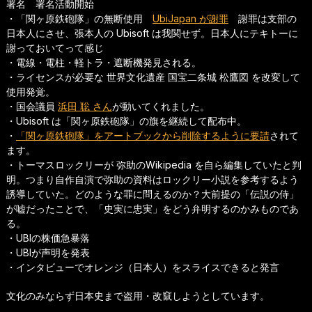
署名 署名活動開始
・「関ヶ原鉄砲隊」の無断使用
UbiJapan が謝罪
謝罪は支部の
日本人にさせ、張本人の Ubisoft は我関せず。日本人にテキトーに
謝っておいてって感じ
・電線・電柱・軽トラ・遮断機発見される。
・ライセンスが必要な 世界文化遺産 国宝二条城 松鷹図 を改変して
使用発覚。
・国会議員
浜田 聡 さん
が動いてくれました。
・Ubisoft は「関ヶ原鉄砲隊」の旗を継続して配布中。
・
「関ヶ原鉄砲隊」をアートブックから削除するように要請
されて
ます。
・トーマスロックリーが 弥助のWikipedia を自ら編集していたと判
明。つまり自作自演で弥助の資料はロックリー小説を参考するよう
誘導していた。どのような罪に問えるのか？大前提の「伝説の侍」
が嘘だったことで、「史実に忠実」をどう弁明するのかみものであ
る。
・UBIの株価急暴落
・UBIが声明を発表
・インタビューでオレンジ（日本人）をスライスできると発言
文化のみならず日本史まで盗用・改竄しようとしています。