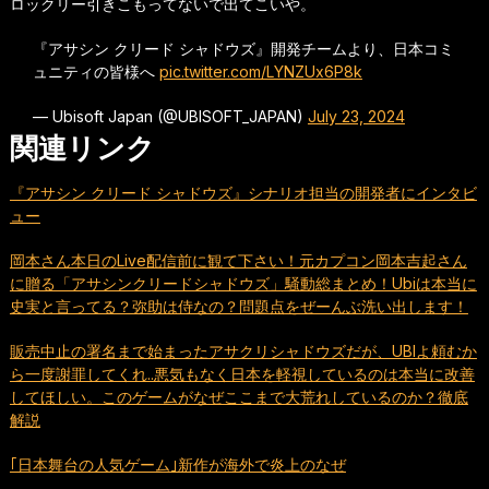
ロックリー引きこもってないで出てこいや。
『アサシン クリード シャドウズ』開発チームより、日本コミ
ュニティの皆様へ
pic.twitter.com/LYNZUx6P8k
— Ubisoft Japan (@UBISOFT_JAPAN)
July 23, 2024
関連リンク
『アサシン クリード シャドウズ』シナリオ担当の開発者にインタビ
ュー
岡本さん本日のLive配信前に観て下さい！元カプコン岡本吉起さん
に贈る「アサシンクリードシャドウズ」騒動総まとめ！Ubiは本当に
史実と言ってる？弥助は侍なの？問題点をぜーんぶ洗い出します！
販売中止の署名まで始まったアサクリシャドウズだが、UBIよ頼むか
ら一度謝罪してくれ..悪気もなく日本を軽視しているのは本当に改善
してほしい。このゲームがなぜここまで大荒れしているのか？徹底
解説
｢日本舞台の人気ゲーム｣新作が海外で炎上のなぜ