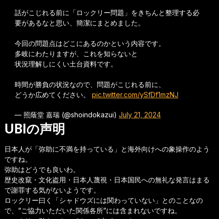
話がこじれる前に「ロックリー問題」をきちんと整理する必
要があるなと思い、簡潔にまとめました。
今回の問題点はどこにあるのかという内容です。
多岐にわたりますが、これを知らないと
状況理解しにくい土台資料です。
時間が勝負の状況なので、問題がこじれる前に、
どうか広めてください。
pic.twitter.com/ySfDf1mzNJ
— 照蔭堂 嘉瑞 (@shoindokazui)
July 21, 2024
UBIの声明
日本人が「弥助に不満を持っている」と海外向けへの象操作のよう
ですね。
弥助はどうでも良いわ。
歴史改竄・文化盗用・日本人蔑視・日本国民への無礼な発言はまる
で謝罪する気がないようです。
ロックリー曰く「シャドウズには関わっていない」とのことなの
で、”ご協力いただいた関係各所”には含まれないですね。