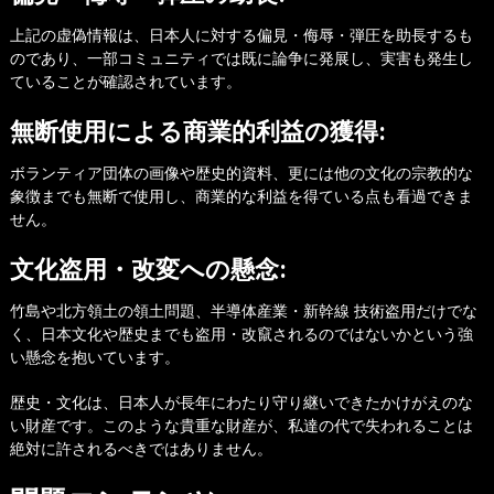
上記の虚偽情報は、日本人に対する偏見・侮辱・弾圧を助長するも
のであり、一部コミュニティでは既に論争に発展し、実害も発生し
ていることが確認されています。
無断使用による商業的利益の獲得:
ボランティア団体の画像や歴史的資料、更には他の文化の宗教的な
象徴までも無断で使用し、商業的な利益を得ている点も看過できま
せん。
文化盗用・改変への懸念:
竹島や北方領土の領土問題、半導体産業・新幹線 技術盗用だけでな
く、日本文化や歴史までも盗用・改竄されるのではないかという強
い懸念を抱いています。
歴史・文化は、日本人が長年にわたり守り継いできたかけがえのな
い財産です。このような貴重な財産が、私達の代で失われることは
絶対に許されるべきではありません。