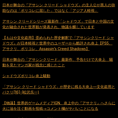
日本が舞台の『アサシン クリード シャドウズ』の主人公が黒人の弥
助なのは「ポリコレに屈した」ではなく「アジア人軽視」
アサシン クリードシリーズ最新作「シャドウズ」で日本と中国の文
化が融合された世界観が発表され、物議を醸しています
【もはや文化盗用】歪められた歴史解釈で『アサシンクリード シャ
ドウズ』が日本軽視と世界中のユーザーから酷評され炎上【PS5、
アサクリ、ポリコレ、Assassin’s Creed Shadows】
日本が舞台の「アサシンクリード」最新作、予告だけで大炎上 騒
動を見たマンガ家が残念に感じたこと
シャドウズポリコレ炎上騒動
「アサシン クリード シャドウズ」が歴史に残る大炎上—文化盗用と
パクリ[16]-(松沢呉一)
【物議】世界的ゲームメディアIGN、炎上中の『アサクリ』へさらに
火に油を注ぐ動画を投稿→コメント欄がヤバいことになる