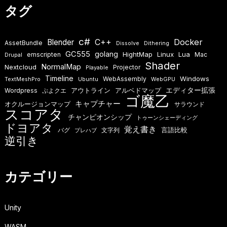
タグ
c#
Docker
Blender
C++
AssetBundle
Dissolve
Dithering
GC555
golang
HightMap
Linux
Lua
emscripten
Mac
Drupal
Shader
NormalMap
Nextcloud
Projector
Playable
Timeline
Windows
WebAssembly
TextMeshPro
Ubuntu
WebGPU
エディター拡張
アウトライン
アルベドマップ
Wordpress
ぷよクエ
ゴ魔乙
キャプチャー
オクルージョンマップ
サラウンド
スコアタ
チャンピオンシップ
トゥーンシェーディング
ドヨアタ
覚え書き
言語比較
バグ
文字列
プレハブ
逆引き
カテゴリー
Unity
WASM