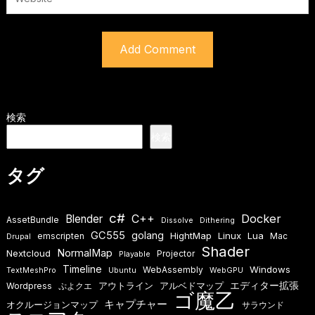
検索
検索
タグ
c#
Docker
Blender
C++
AssetBundle
Dissolve
Dithering
GC555
golang
HightMap
Linux
Lua
emscripten
Mac
Drupal
Shader
NormalMap
Nextcloud
Projector
Playable
Timeline
Windows
WebAssembly
TextMeshPro
Ubuntu
WebGPU
エディター拡張
アウトライン
アルベドマップ
Wordpress
ぷよクエ
ゴ魔乙
キャプチャー
オクルージョンマップ
サラウンド