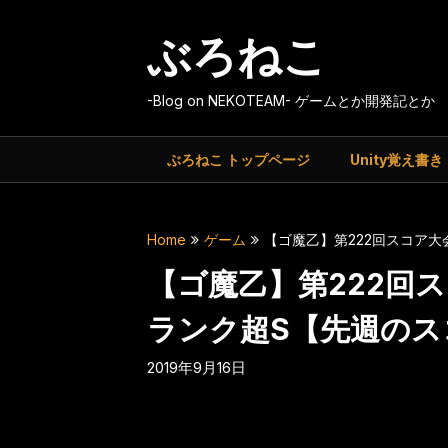
Skip
to
ぶろねこ
content
-Blog on NEKOTEAM- ゲームとか開発記とか
ぶろねこ トップページ
Unity覚え書き
Home
ゲーム
【ゴ魔乙】第222回スコア大会 
【ゴ魔乙】第222回スコア
ランク超S【先週のス
2019年9月16日