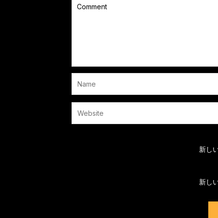
新し
新し