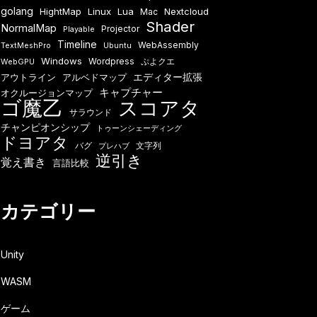
golang
HightMap
Linux
Lua
Nextcloud
Mac
Shader
NormalMap
Projector
Playable
Timeline
WebAssembly
TextMeshPro
Ubuntu
Windows
Wordpress
ぷよクエ
WebGPU
エディター拡張
アウトライン
アルベドマップ
キャプチャー
オクルージョンマップ
ゴ魔乙
スコアタ
サラウンド
チャンピオンシップ
トゥーンシェーディング
ドヨアタ
バグ
文字列
プレハブ
逆引き
覚え書き
言語比較
カテゴリー
Unity
WASM
ゲーム