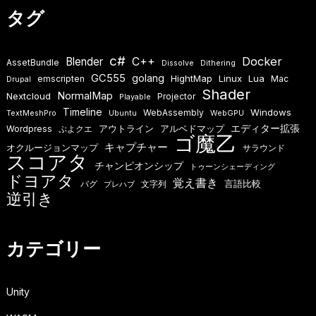
タグ
c#
Docker
Blender
C++
AssetBundle
Dissolve
Dithering
GC555
golang
HightMap
Linux
Lua
emscripten
Mac
Drupal
Shader
NormalMap
Nextcloud
Projector
Playable
Timeline
Windows
WebAssembly
TextMeshPro
Ubuntu
WebGPU
エディター拡張
アウトライン
アルベドマップ
Wordpress
ぷよクエ
ゴ魔乙
キャプチャー
オクルージョンマップ
サラウンド
スコアタ
チャンピオンシップ
トゥーンシェーディング
ドヨアタ
覚え書き
言語比較
バグ
文字列
プレハブ
逆引き
カテゴリー
Unity