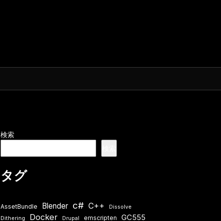
検索
検索
タグ
c#
Blender
C++
AssetBundle
Dissolve
Docker
GC555
emscripten
Dithering
Drupal