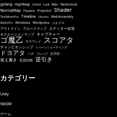
golang
HightMap
Linux
Lua
Nextcloud
Mac
Shader
NormalMap
Projector
Playable
Timeline
WebAssembly
TextMeshPro
Ubuntu
Windows
Wordpress
ぷよクエ
WebGPU
エディター拡張
アウトライン
アルベドマップ
キャプチャー
オクルージョンマップ
ゴ魔乙
スコアタ
サラウンド
チャンピオンシップ
トゥーンシェーディング
ドヨアタ
バグ
文字列
プレハブ
逆引き
覚え書き
言語比較
カテゴリー
Unity
WASM
ゲーム