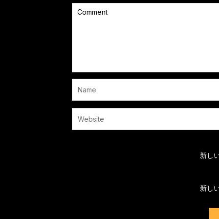
新し
新し