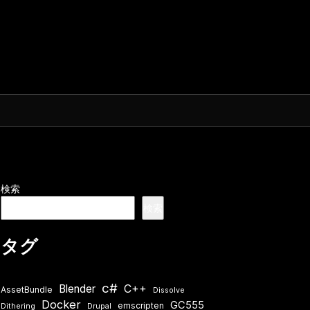
検索
検索
タグ
c#
Blender
C++
AssetBundle
Dissolve
Docker
GC555
emscripten
Dithering
Drupal