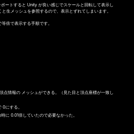
 でのインポートすると Unity が良い感じでスケールと回転して表示し
くと生メッシュを参照するので、表示とずれてしまいます。
換で等倍で表示する手順です。
適した 頂点情報の メッシュができる。（見た目と頂点座標が一致し
で 0にする。
力時に 0.01倍していたので必要なかった。