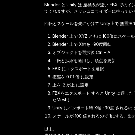
Blender と Unity は 座標系が違い FBX
てくれますが、メッシュコライダーに持ってい
回転とスケールを先にかけて Unity上で 無置
Blender 上で XYZ ともに 100倍にスケール
Blender 上で X軸を -90度回転
オブジェクトを選択後 Ctrl + A
回転と拡縮を適用し、頂点を更新
FBX にエクスポートを選択
拡縮を 0.01 倍 に設定
上を Ｚが上 に設定
FBXをエクスポート すると Unity に
たMesh）
Unity にインポート時 X軸 -90度 されるの
スケールが 100 倍されるので 1にする。
出
以上。