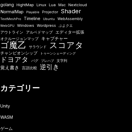
golang
HightMap
Linux
Lua
Nextcloud
Mac
Shader
NormalMap
Projector
Playable
Timeline
WebAssembly
TextMeshPro
Ubuntu
Windows
Wordpress
ぷよクエ
WebGPU
エディター拡張
アウトライン
アルベドマップ
キャプチャー
オクルージョンマップ
ゴ魔乙
スコアタ
サラウンド
チャンピオンシップ
トゥーンシェーディング
ドヨアタ
バグ
文字列
プレハブ
逆引き
覚え書き
言語比較
カテゴリー
Unity
WASM
ゲーム