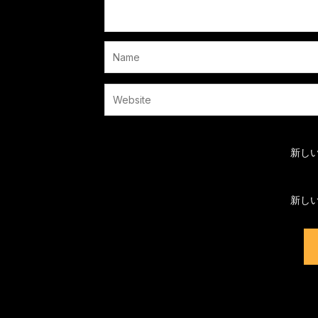
新し
新し