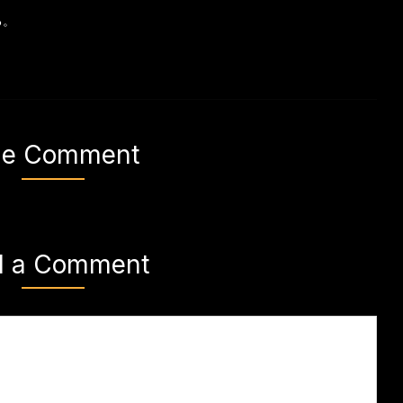
る。
e Comment
d a Comment