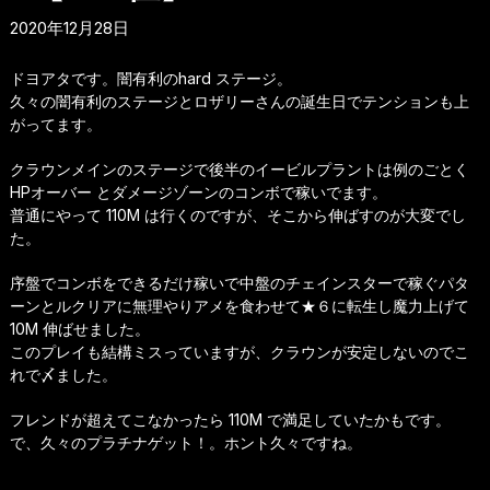
2020年12月28日
ドヨアタです。闇有利のhard ステージ。
久々の闇有利のステージとロザリーさんの誕生日でテンションも上
がってます。
クラウンメインのステージで後半のイービルプラントは例のごとく
HPオーバー とダメージゾーンのコンボで稼いでます。
普通にやって 110M は行くのですが、そこから伸ばすのが大変でし
た。
序盤でコンボをできるだけ稼いで中盤のチェインスターで稼ぐパタ
ーンとルクリアに無理やりアメを食わせて★６に転生し魔力上げて
10M 伸ばせました。
このプレイも結構ミスっていますが、クラウンが安定しないのでこ
れで〆ました。
フレンドが超えてこなかったら 110M で満足していたかもです。
で、久々のプラチナゲット！。ホント久々ですね。