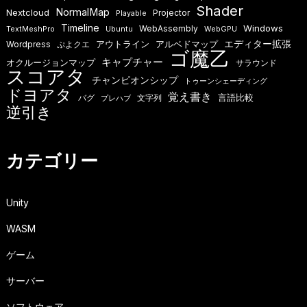
Shader
NormalMap
Nextcloud
Projector
Playable
Timeline
Windows
WebAssembly
TextMeshPro
Ubuntu
WebGPU
エディター拡張
アウトライン
アルベドマップ
Wordpress
ぷよクエ
ゴ魔乙
キャプチャー
オクルージョンマップ
サラウンド
スコアタ
チャンピオンシップ
トゥーンシェーディング
ドヨアタ
覚え書き
言語比較
バグ
文字列
プレハブ
逆引き
カテゴリー
Unity
WASM
ゲーム
サーバー
ソフトウェア