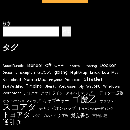
検索
検索
タグ
c#
Docker
Blender
C++
AssetBundle
Dissolve
Dithering
GC555
golang
HightMap
Linux
Lua
emscripten
Mac
Drupal
Shader
NormalMap
Nextcloud
Projector
Playable
Timeline
Windows
WebAssembly
TextMeshPro
Ubuntu
WebGPU
エディター拡張
アウトライン
アルベドマップ
Wordpress
ぷよクエ
ゴ魔乙
キャプチャー
オクルージョンマップ
サラウンド
スコアタ
チャンピオンシップ
トゥーンシェーディング
ドヨアタ
覚え書き
言語比較
バグ
文字列
プレハブ
逆引き