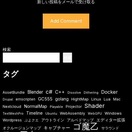
新しい投稿をメールで受け取る
検索
検索
タグ
c#
Docker
Blender
C++
AssetBundle
Dissolve
Dithering
GC555
golang
HightMap
Linux
Lua
emscripten
Mac
Drupal
Shader
NormalMap
Nextcloud
Projector
Playable
Timeline
Windows
WebAssembly
TextMeshPro
Ubuntu
WebGPU
エディター拡張
アウトライン
アルベドマップ
Wordpress
ぷよクエ
ゴ魔乙
キャプチャー
オクルージョンマップ
サラウンド