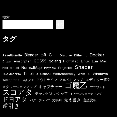
検索
検索
タグ
c#
Docker
Blender
C++
AssetBundle
Dissolve
Dithering
GC555
golang
HightMap
Linux
Lua
emscripten
Mac
Drupal
Shader
NormalMap
Nextcloud
Projector
Playable
Timeline
Windows
WebAssembly
TextMeshPro
Ubuntu
WebGPU
エディター拡張
アウトライン
アルベドマップ
Wordpress
ぷよクエ
ゴ魔乙
キャプチャー
オクルージョンマップ
サラウンド
スコアタ
チャンピオンシップ
トゥーンシェーディング
ドヨアタ
覚え書き
言語比較
バグ
文字列
プレハブ
逆引き