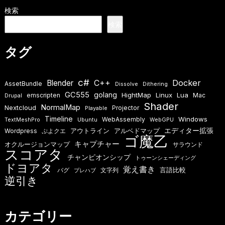
検索
検索
タグ
c#
Docker
Blender
C++
AssetBundle
Dissolve
Dithering
GC555
golang
HightMap
Linux
Lua
emscripten
Mac
Drupal
Shader
NormalMap
Nextcloud
Projector
Playable
Timeline
Windows
WebAssembly
TextMeshPro
Ubuntu
WebGPU
エディター拡張
アウトライン
アルベドマップ
Wordpress
ぷよクエ
ゴ魔乙
キャプチャー
オクルージョンマップ
サラウンド
スコアタ
チャンピオンシップ
トゥーンシェーディング
ドヨアタ
覚え書き
言語比較
バグ
文字列
プレハブ
逆引き
カテゴリー