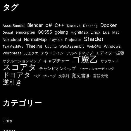
タグ
c#
Docker
Blender
C++
AssetBundle
Dissolve
Dithering
GC555
golang
HightMap
Linux
Lua
emscripten
Mac
Drupal
Shader
NormalMap
Nextcloud
Projector
Playable
Timeline
Windows
WebAssembly
TextMeshPro
Ubuntu
WebGPU
エディター拡張
アウトライン
アルベドマップ
Wordpress
ぷよクエ
ゴ魔乙
キャプチャー
オクルージョンマップ
サラウンド
スコアタ
チャンピオンシップ
トゥーンシェーディング
ドヨアタ
覚え書き
言語比較
バグ
文字列
プレハブ
逆引き
カテゴリー
Unity