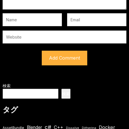
検索
検索
タグ
c#
Docker
Blender
C++
AssetBundle
Dissolve
Dithering