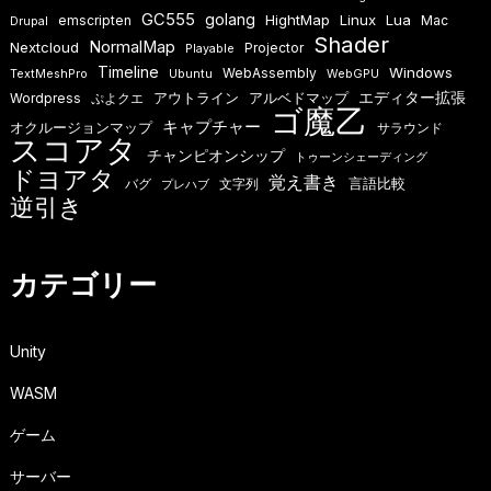
GC555
golang
HightMap
Linux
Lua
emscripten
Mac
Drupal
Shader
NormalMap
Nextcloud
Projector
Playable
Timeline
Windows
WebAssembly
TextMeshPro
Ubuntu
WebGPU
エディター拡張
アウトライン
アルベドマップ
Wordpress
ぷよクエ
ゴ魔乙
キャプチャー
オクルージョンマップ
サラウンド
スコアタ
チャンピオンシップ
トゥーンシェーディング
ドヨアタ
覚え書き
言語比較
バグ
文字列
プレハブ
逆引き
カテゴリー
Unity
WASM
ゲーム
サーバー