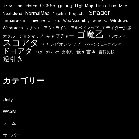
GC555
golang
HightMap
Linux
Lua
emscripten
Mac
Drupal
Shader
NormalMap
Nextcloud
Projector
Playable
Timeline
Windows
WebAssembly
TextMeshPro
Ubuntu
WebGPU
エディター拡張
アウトライン
アルベドマップ
Wordpress
ぷよクエ
ゴ魔乙
キャプチャー
オクルージョンマップ
サラウンド
スコアタ
チャンピオンシップ
トゥーンシェーディング
ドヨアタ
覚え書き
言語比較
バグ
文字列
プレハブ
逆引き
カテゴリー
Unity
WASM
ゲーム
サーバー