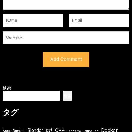
検索
検索
タグ
c#
Docker
Blender
C++
AssetBundle
Dissolve
Dithering