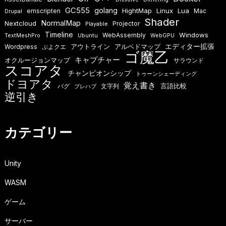
GC555
golang
HightMap
Linux
Lua
emscripten
Mac
Drupal
Shader
NormalMap
Nextcloud
Projector
Playable
Timeline
Windows
WebAssembly
TextMeshPro
Ubuntu
WebGPU
エディター拡張
アウトライン
アルベドマップ
Wordpress
ぷよクエ
ゴ魔乙
キャプチャー
オクルージョンマップ
サラウンド
スコアタ
チャンピオンシップ
トゥーンシェーディング
ドヨアタ
覚え書き
言語比較
バグ
文字列
プレハブ
逆引き
カテゴリー
Unity
WASM
ゲーム
サーバー