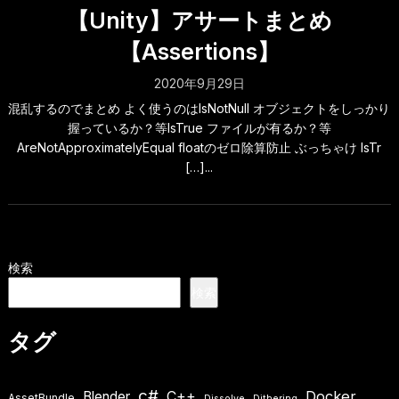
【Unity】アサートまとめ
【Assertions】
2020年9月29日
混乱するのでまとめ よく使うのはIsNotNull オブジェクトをしっかり
握っているか？等IsTrue ファイルが有るか？等
AreNotApproximatelyEqual floatのゼロ除算防止 ぶっちゃけ IsTr
[…]...
検索
検索
タグ
c#
Docker
Blender
C++
AssetBundle
Dissolve
Dithering