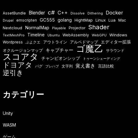
送
c#
Docker
Blender
C++
AssetBundle
り
Dissolve
Dithering
GC555
golang
HightMap
Linux
Lua
emscripten
Mac
Drupal
Shader
NormalMap
Nextcloud
Projector
Playable
Timeline
Windows
WebAssembly
TextMeshPro
Ubuntu
WebGPU
エディター拡張
アウトライン
アルベドマップ
Wordpress
ぷよクエ
ゴ魔乙
キャプチャー
オクルージョンマップ
サラウンド
スコアタ
チャンピオンシップ
トゥーンシェーディング
ドヨアタ
覚え書き
言語比較
バグ
文字列
プレハブ
逆引き
カテゴリー
Unity
WASM
ゲーム