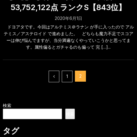
53,752,122点 ランクS【843位】
2020年6月1日
ドヨアタです。今回はアルテミス＠ラナン が手に入ったので アル
テミス／アステロイド で進めました。 どちらも魔力不足でスコア
ーは伸び悩んでますが、当分満遍なくやっていこうかと思ってま
す。属性偏るとガチャるのも偏って 完 […]...
投
2
1
稿
の
検索
ペ
検索
ー
ジ
タグ