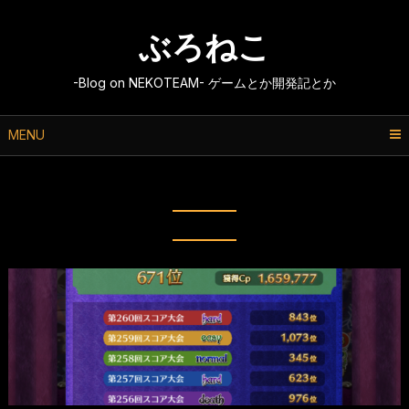
Skip
to
ぶろねこ
content
-Blog on NEKOTEAM- ゲームとか開発記とか
MENU
月:
2020年6月